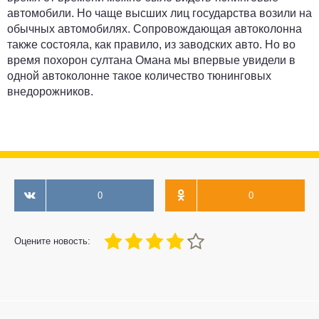
автомобили. Но чаще высших лиц государства возили на
обычных автомобилях. Сопровождающая автоколонна
также состояла, как правило, из заводских авто. Но во
время похорон султана Омана мы впервые увидели в
одной автоколонне такое количество тюнинговых
внедорожников.
0
0
80
1
2
3
4
5
Оцените новость: