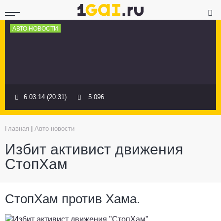
АВТО НОВОСТИ
6.03.14 (20:31)
5 096
Главная
|
Авто новости
Избит активист движения
СтопХам
СтопХам против Хама.