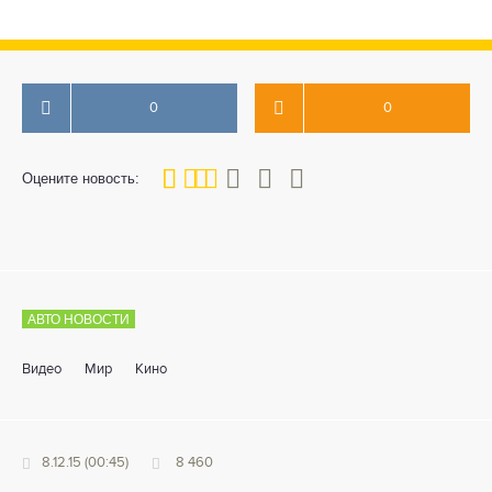
0
0
40
1
2
3
4
5
Оцените новость:
АВТО НОВОСТИ
Видео
Мир
Кино
8.12.15 (00:45)
8 460