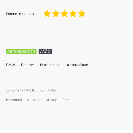
100
1
2
3
4
5
Оцените новость:
АВТО НОВОСТИ
ЛАЙФ
BMW
Разное
Интересное
Автомобили
27.12.17 (14:19)
3 745
Источник —
© 1gai.ru
Автор —
Eric