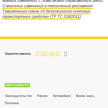
важных изменений. С ними можно ознакомиться здесь:
О внесении изменений в технический регламент
Таможенного союза «О безопасности колесных
транспортных средств» (ТР ТС 018/2011)
80
1
2
3
4
5
Оцените новость:
АВТО НОВОСТИ
Законодательство
Разное
Автомобили
Важно знать
Полезное