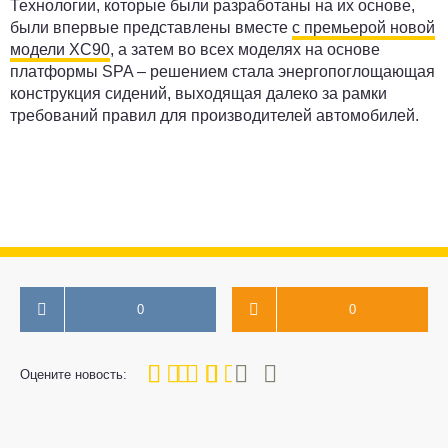
Технологии, которые были разработаны на их основе,
были впервые представлены вместе
с премьерой новой
модели XC90
, а затем во всех моделях на основе
платформы SPA – решением стала энергопоглощающая
конструкция сидений, выходящая далеко за рамки
требований правил для производителей автомобилей.
0
0
60
1
2
3
4
5
Оцените новость: