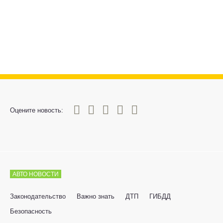
0
1
2
3
4
5
Оцените новость:
АВТО НОВОСТИ
Законодательство
Важно знать
ДТП
ГИБДД
Безопасность