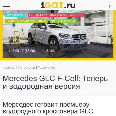
ФРАНКФУРТ
ВНЕДОРОЖНИКИ И КРОССОВЕРЫ
НОВИНКИ АВТОМОБИЛЕЙ
АВТО НОВОСТИ
5.09.17 (13:00)
3 166
Главная
|
Автосалон
|
Франкфурт
Mercedes GLC F-Cell: Теперь
и водородная версия
Мерседес готовит премьеру
водородного кроссовера GLC.