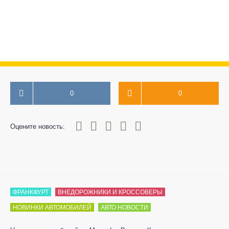
0
0
0
1
2
3
4
5
Оцените новость:
ФРАНКФУРТ
ВНЕДОРОЖНИКИ И КРОССОВЕРЫ
НОВИНКИ АВТОМОБИЛЕЙ
АВТО НОВОСТИ