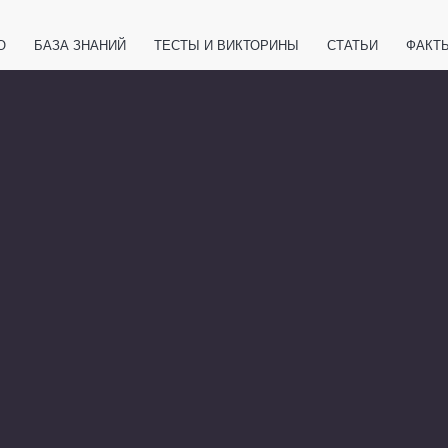
О
БАЗА ЗНАНИЙ
ТЕСТЫ И ВИКТОРИНЫ
СТАТЬИ
ФАКТ
ЕТЫ
ЖИВОТНЫЕ
ПОЛЕЗНО ЗНАТЬ
ЗАКОНОДАТЕЛЬСТВО
НОЛОГИИ