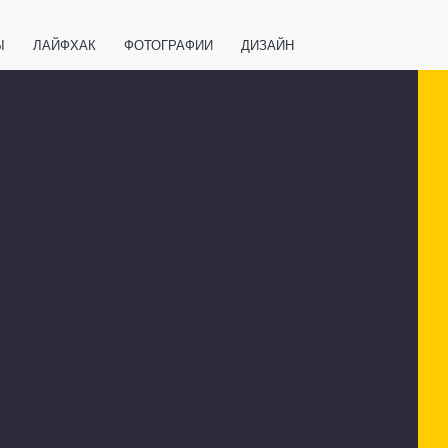
Ы
ЛАЙФХАК
ФОТОГРАФИИ
ДИЗАЙН
ВАЖНО ЗНАТЬ
СПОРТ
СМАРТФОНЫ
ПОЛЕЗНОЕ