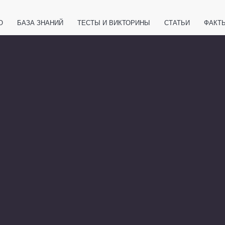
О
БАЗА ЗНАНИЙ
ТЕСТЫ И ВИКТОРИНЫ
СТАТЬИ
ФАКТ
ЕТЫ
ЖИВОТНЫЕ
ПОЛЕЗНО ЗНАТЬ
ЗАКОНОДАТЕЛЬСТВО
НОЛОГИИ