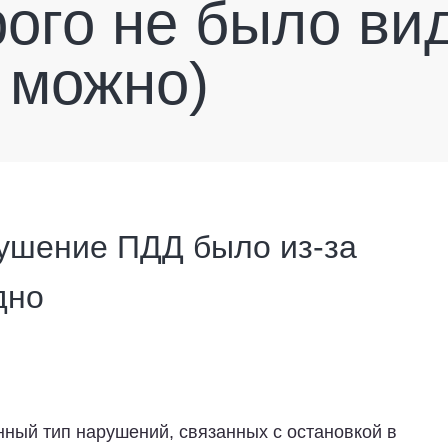
рого не было ви
 можно)
рушение ПДД было из-за
дно
ый тип нарушений, связанных с остановкой в