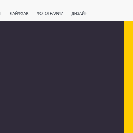
Ы
ЛАЙФХАК
ФОТОГРАФИИ
ДИЗАЙН
ВАЖНО ЗНАТЬ
СПОРТ
СМАРТФОНЫ
ПОЛЕЗНОЕ