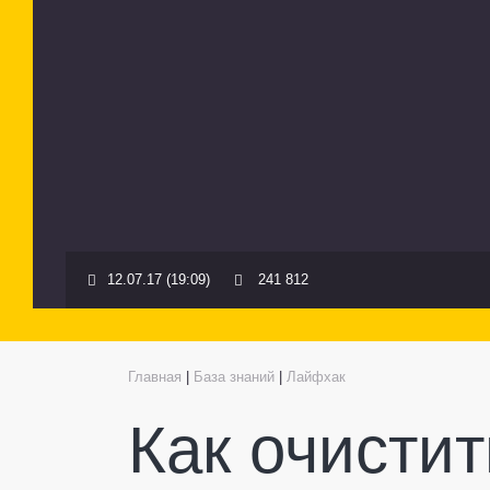
12.07.17 (19:09)
241 812
Главная
|
База знаний
|
Лайфхак
Как очистит