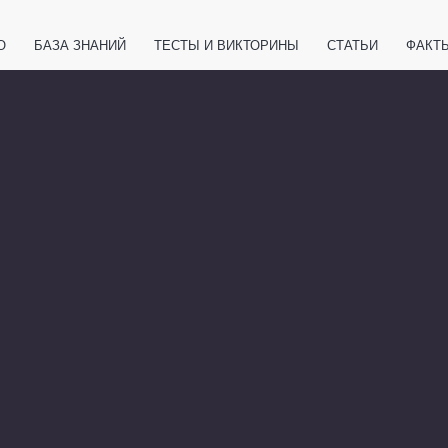
О
БАЗА ЗНАНИЙ
ТЕСТЫ И ВИКТОРИНЫ
СТАТЬИ
ФАКТ
ЕТЫ
ЖИВОТНЫЕ
ПОЛЕЗНО ЗНАТЬ
ЗАКОНОДАТЕЛЬСТВО
НОЛОГИИ