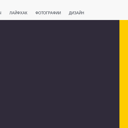
Ы
ЛАЙФХАК
ФОТОГРАФИИ
ДИЗАЙН
ВАЖНО ЗНАТЬ
СПОРТ
СМАРТФОНЫ
ПОЛЕЗНОЕ