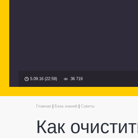
5.09.16 (22:59)
36 719
Главная
|
База знаний
|
Советы
Как очистит