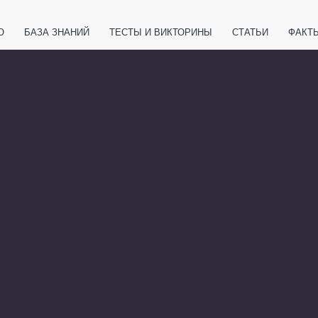
О
БАЗА ЗНАНИЙ
ТЕСТЫ И ВИКТОРИНЫ
СТАТЬИ
ФАКТ
ЕТЫ
ЖИВОТНЫЕ
ПОЛЕЗНО ЗНАТЬ
ЗАКОНОДАТЕЛЬСТВО
НОЛОГИИ