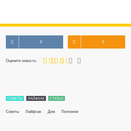
0
0
60
1
2
3
4
5
Оцените новость:
СОВЕТЫ
ЛАЙФХАК
СТАТЬИ
Советы
Лайфхак
Дом
Полезное