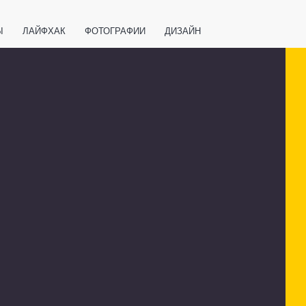
Ы
ЛАЙФХАК
ФОТОГРАФИИ
ДИЗАЙН
ВАЖНО ЗНАТЬ
СПОРТ
СМАРТФОНЫ
ПОЛЕЗНОЕ