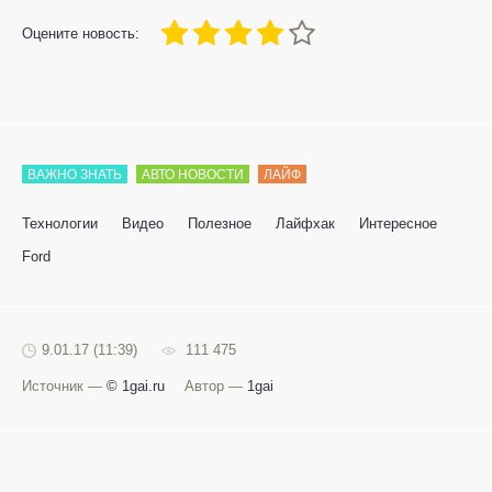
80
1
2
3
4
5
Оцените новость:
ВАЖНО ЗНАТЬ
АВТО НОВОСТИ
ЛАЙФ
Технологии
Видео
Полезное
Лайфхак
Интересное
Ford
9.01.17 (11:39)
111 475
Источник —
© 1gai.ru
Автор —
1gai