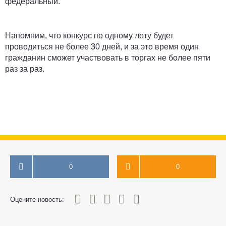
федеральный.
Напомним, что конкурс по одному лоту будет
проводиться не более 30 дней, и за это время один
гражданин сможет участвовать в торгах не более пяти
раз за раз.
0
0
0
1
2
3
4
5
Оцените новость: