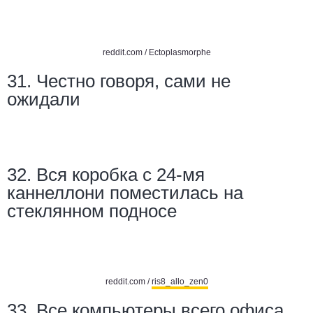
reddit.com /
Ectoplasmorphe
31. Честно говоря, сами не
ожидали
32.
Вся коробка с 24-мя
каннеллони поместилась на
стеклянном подносе
reddit.com /
ris8_allo_zen0
33.
Все компьютеры всего офиса