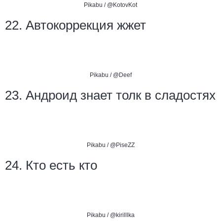
Pikabu /
@KotovKot
22. Автокоррекция жжет
Pikabu /
@Deef
23. Андроид знает толк в сладостях
Pikabu /
@PiseZZ
24. Кто есть кто
Pikabu /
@kirilllka