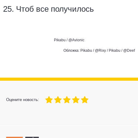
25. Чтоб все получилось
Pikabu /
@Avionic
Обложка: Pikabu /
@Rixy
/ Pikabu /
@Deef
100
1
2
3
4
5
Оцените новость: