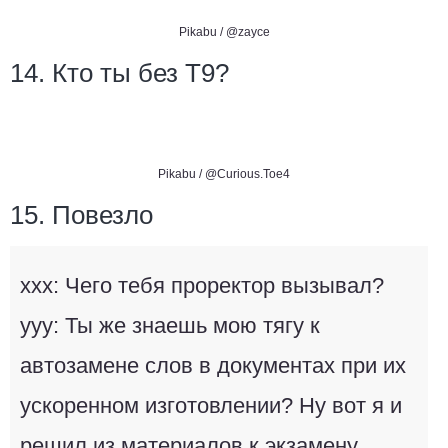
Pikabu /
@zayce
14. Кто ты без Т9?
Pikabu /
@Curious.Toe4
15. Повезло
ххх: Чего тебя проректор вызывал?
ууу: Ты же знаешь мою тягу к
автозамене слов в документах при их
ускоренном изготовлении? Ну вот я и
решил из материалов к экзамену