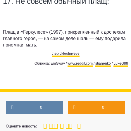
17. Не совсем обычный плащ:
Плащ в «Геркулесе» (1997), прикрепленный к доспехам
главного героя, — на самом деле шаль — ему подарила
приемная мать.
thepickleofmyeye
Обложка: EmGway /
www.reddit.com
/
stianenko
/
LukeG88
0
0
100
1
2
3
4
5
Оцените новость: