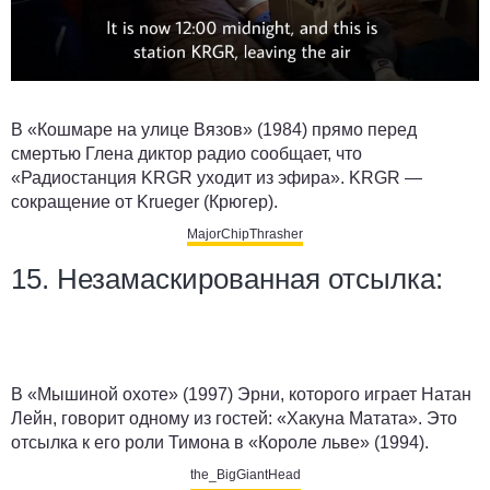
В «Кошмаре на улице Вязов» (1984) прямо перед
смертью Глена диктор радио сообщает, что
«Радиостанция KRGR уходит из эфира». KRGR —
сокращение от Krueger (Крюгер).
MajorChipThrasher
15. Незамаскированная отсылка:
В «Мышиной охоте» (1997) Эрни, которого играет Натан
Лейн, говорит одному из гостей: «Хакуна Матата». Это
отсылка к его роли Тимона в «Короле льве» (1994).
the_BigGiantHead