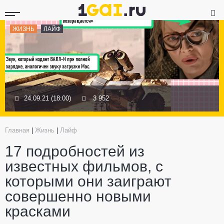
ЖИЗНЬ
ЛАЙФ
24.09.21 (18:00)
3 952
Главная
|
Жизнь
|
Лайф
17 подробностей из
известных фильмов, с
которыми они заиграют
совершенно новыми
красками