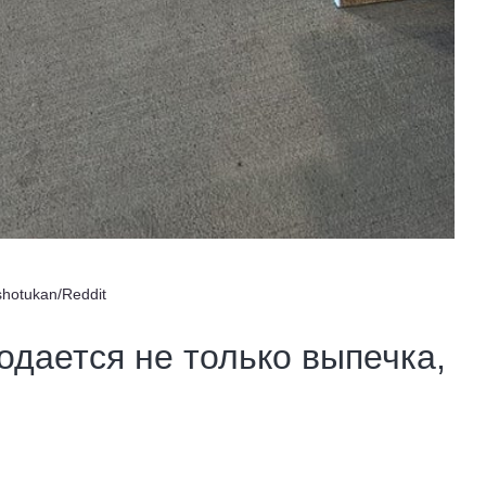
shotukan/Reddit
родается не только выпечка,