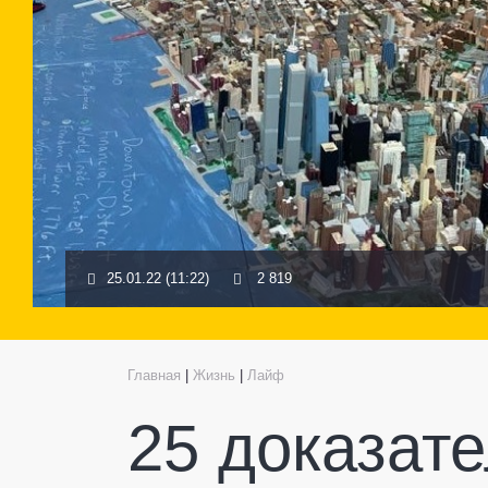
25.01.22 (11:22)
2 819
Главная
|
Жизнь
|
Лайф
25 доказате