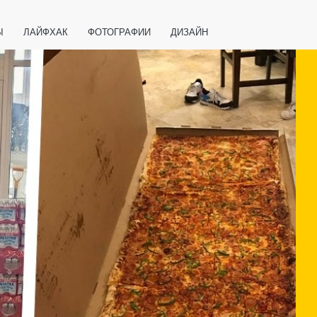
Ы
ЛАЙФХАК
ФОТОГРАФИИ
ДИЗАЙН
ВАЖНО ЗНАТЬ
СПОРТ
СМАРТФОНЫ
ПОЛЕЗНОЕ