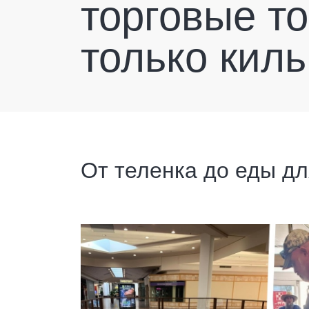
торговые то
только киль
От теленка до еды д