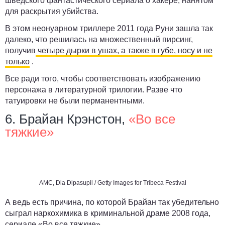
шведского фантастического сериала о хакере, нанятом
для раскрытия убийства.
В этом неонуарном триллере 2011 года Руни зашла так
далеко, что решилась на множественный пирсинг,
получив
четыре дырки в ушах, а также в губе, носу и не
только
.
Все ради того, чтобы соответствовать изображению
персонажа в литературной трилогии. Разве что
татуировки не были перманентными.
6. Брайан Крэнстон,
«Во все
тяжкие»
AMC, Dia Dipasupil / Getty Images for Tribeca Festival
А ведь есть причина, по которой Брайан так убедительно
сыграл наркохимика в криминальной драме 2008 года,
сериале «Во все тяжкие».