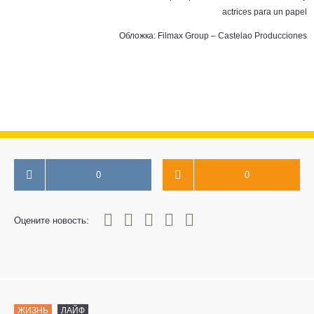
actrices para un papel
Обложка: Filmax Group – Castelao Producciones
0
0
0
1
2
3
4
5
Оцените новость:
ЖИЗНЬ
ЛАЙФ