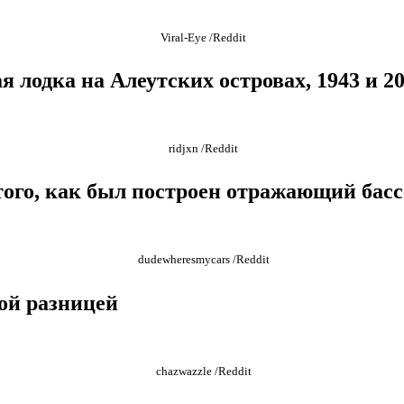
Viral-Eye /Reddit
 лодка на Алеутских островах, 1943 и 202
ridjxn /Reddit
 того, как был построен отражающий бас
dudewheresmycars /Reddit
вой разницей
chazwazzle /Reddit