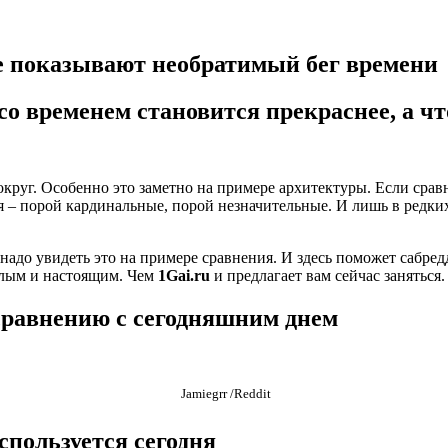
е показывают необратимый бег времени
со временем становится прекраснее, а ч
 вокруг. Особенно это заметно на примере архитектуры. Если срав
ия – порой кардинальные, порой незначительные. И лишь в редки
адо увидеть это на примере сравнения. И здесь поможет сабредд
шлым и настоящим. Чем
1Gai.ru
и предлагает вам сейчас заняться.
 сравнению с сегодняшним днем
Jamiegrr /Reddit
используется сегодня