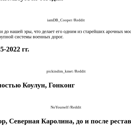
iamDB_Cooper /Reddit
и до нашей эры, что делает его одним из старейших арочных мос
рупной системы военных дорог.
-2022 гг.
pickindim_kmet /Reddit
постью Коулун, Гонконг
NoYourself /Reddit
ор, Северная Каролина, до и после реста