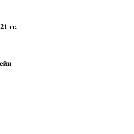
1 гг.
сейн