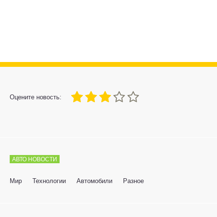
60
1
2
3
4
5
Оцените новость:
АВТО НОВОСТИ
Мир
Технологии
Автомобили
Разное