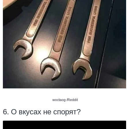
woctaog /Reddit
6. О вкусах не спорят?