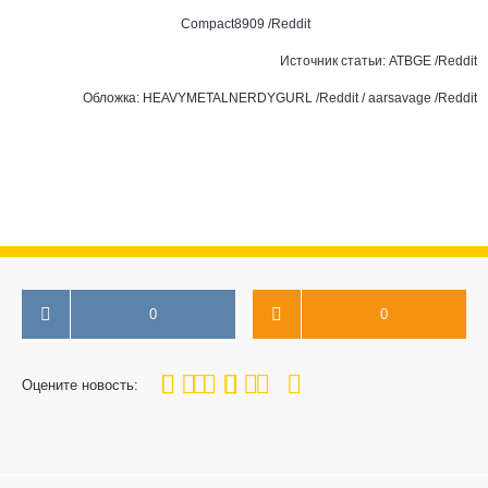
Compact8909 /Reddit
Источник статьи:
ATBGE /Reddit
Обложка: HEAVYMETALNERDYGURL /Reddit / aarsavage /Reddit
0
0
100
1
2
3
4
5
Оцените новость: