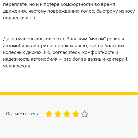
переплате, но и к потере комфортности во время
движения, частому повреждению колес, быстрому износу
подвески и т. п.
Да, на маленьких колесах с большим "мясом" резины
автомобиль смотрится не так хорошо, как на больших
колесных дисках. Но, согласитесь, комфортность и
надежность автомобиля – это более важный критерий,
чем красота.
80
1
2
3
4
5
Оцените новость: