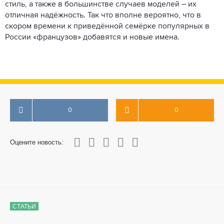
стиль, а также в большинстве случаев моделей – их
отличная надёжность. Так что вполне вероятно, что в
скором времени к приведённой семёрке популярных в
России «французов» добавятся и новые имена.
0
0
0
1
2
3
4
5
Оцените новость:
СТАТЬИ