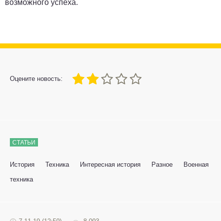
возможного успеха.
40
1
2
3
4
5
Оцените новость:
СТАТЬИ
История
Техника
Интересная история
Разное
Военная
техника