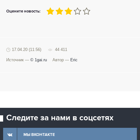
60
1
2
3
4
5
Оцените новость:
17.04.20 (11:56)
44 411
Источник —
© 1gai.ru
Автор —
Eric
Следите за нами в соцсетях
МЫ ВКОНТАКТЕ