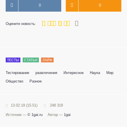
0
0
80
1
2
3
4
5
Оцените новость:
ТЕСТЫ
СТАТЬИ
ЛАЙФ
Тестирование
развлечения
Интересное
Наука
Мир
Общество
Разное
13.02.19 (15:51)
248 318
Источник —
© 1gai.ru
Автор —
1gai