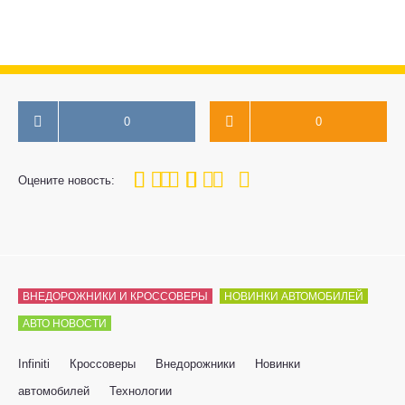
0
0
100
1
2
3
4
5
Оцените новость:
ВНЕДОРОЖНИКИ И КРОССОВЕРЫ
НОВИНКИ АВТОМОБИЛЕЙ
АВТО НОВОСТИ
Infiniti
Кроссоверы
Внедорожники
Новинки
автомобилей
Технологии