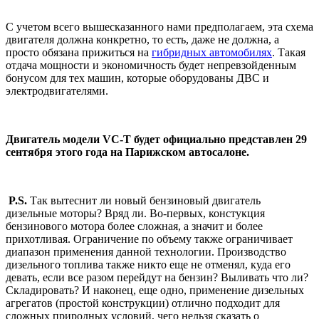
С учетом всего вышесказанного нами предполагаем, эта схема
двигателя должна конкретно, то есть, даже не должна, а
просто обязана прижиться на
гибридных автомобилях
. Такая
отдача мощности и экономичность будет непревзойденным
бонусом для тех машин, которые оборудованы ДВС и
электродвигателями.
Двигатель модели VC-T будет официально представлен 29
сентября этого года на Парижском автосалоне.
P.S.
Так вытеснит ли новый бензиновый двигатель
дизельные моторы? Вряд ли. Во-первых, констукция
бензинового мотора более сложная, а значит и более
прихотливая. Ограничение по объему также ограничивает
диапазон применения данной технологии. Производство
дизельного топлива также никто еще не отменял, куда его
девать, если все разом перейдут на бензин? Выливать что ли?
Складировать? И наконец, еще одно, применение дизельных
агрегатов (простой конструкции) отлично подходит для
сложных природных условий, чего нельзя сказать о