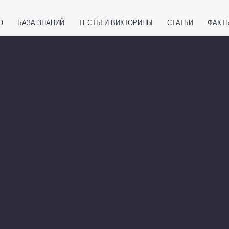
О
БАЗА ЗНАНИЙ
ТЕСТЫ И ВИКТОРИНЫ
СТАТЬИ
ФАКТ
ЕТЫ
ЖИВОТНЫЕ
ПОЛЕЗНО ЗНАТЬ
ЗАКОНОДАТЕЛЬСТВО
НОЛОГИИ