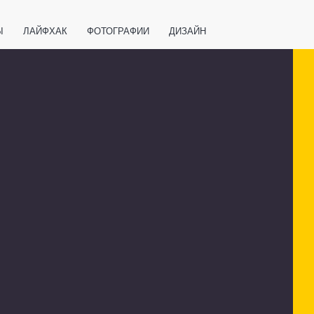
Ы
ЛАЙФХАК
ФОТОГРАФИИ
ДИЗАЙН
ВАЖНО ЗНАТЬ
СПОРТ
СМАРТФОНЫ
ПОЛЕЗНОЕ