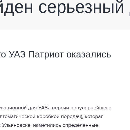
йден серьезный
го УАЗ Патриот оказались
волюционной для УАЗа версии популярнейшего
 автоматической коробкой передач), которая
 в Ульяновске, наметились определенные