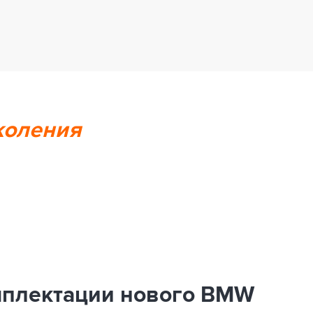
коления
мплектации нового BMW