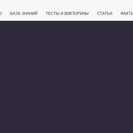
О
БАЗА ЗНАНИЙ
ТЕСТЫ И ВИКТОРИНЫ
СТАТЬИ
ФАКТ
ЕТЫ
ЖИВОТНЫЕ
ПОЛЕЗНО ЗНАТЬ
ЗАКОНОДАТЕЛЬСТВО
НОЛОГИИ