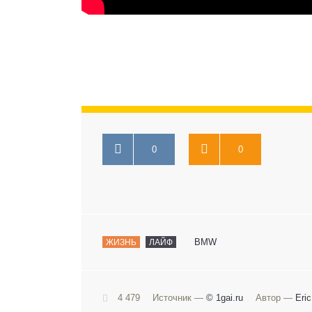
0
0
BMW
ЖИЗНЬ
ЛАЙФ
4 479
Источник —
© 1gai.ru
Автор —
Eric