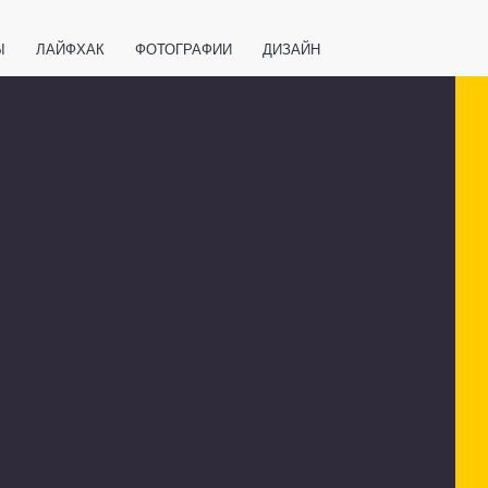
Ы
ЛАЙФХАК
ФОТОГРАФИИ
ДИЗАЙН
ВАЖНО ЗНАТЬ
СПОРТ
СМАРТФОНЫ
ПОЛЕЗНОЕ