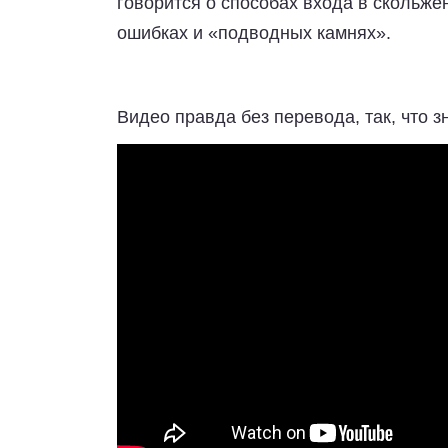
говорится о способах входа в скольже
ошибках и «подводных камнях».
Видео правда без перевода, так, что з