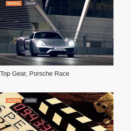
ЖИЗНЬ
ЛАЙФ
Top Gear, Porsche Race
ЖИЗНЬ
ЛАЙФ