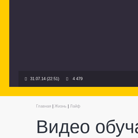
31.07.14 (22:51)
4 479
Главная
|
Жизнь
|
Лайф
Видео обуч