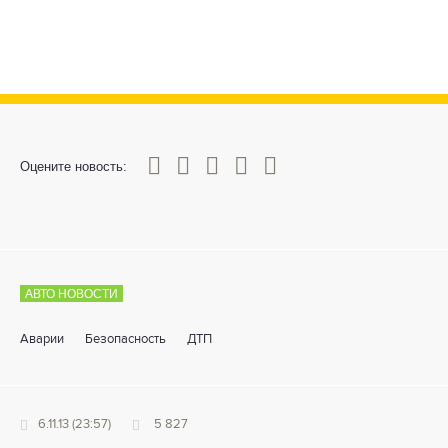
0
1
2
3
4
5
Оцените новость:
АВТО НОВОСТИ
Аварии
Безопасность
ДТП
6.11.13 (23:57)
5 827