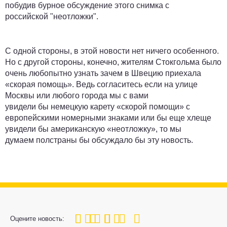
побудив бурное обсуждение этого снимка с
российской
"
неотложки
"
.
С одной стороны, в этой новости нет ничего особенного.
Но
с другой стороны,
конечно,
жителям Стокгольма было
очень любопытно узнать зачем в Швецию приехала
«скорая помощь». Ведь согласитесь если на улице
Москвы или любого города мы с вами
увидели
бы
немецкую карету «скорой помощи» с
европейскими номерными знаками или
бы
еще
хлеще
увидели бы американскую «неотложку», то мы
думаем
полстраны
бы обсуждало бы эту новость.
100
1
2
3
4
5
Оцените новость: