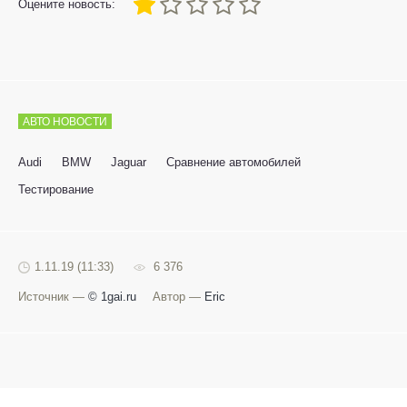
20
1
2
3
4
5
Оцените новость:
АВТО НОВОСТИ
Audi
BMW
Jaguar
Сравнение автомобилей
Тестирование
1.11.19 (11:33)
6 376
Источник —
© 1gai.ru
Автор —
Eric