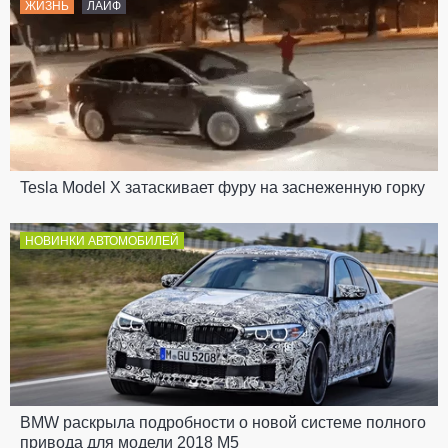
ЖИЗНЬ
ЛАЙФ
Tesla Model X затаскивает фуру на заснеженную горку
НОВИНКИ АВТОМОБИЛЕЙ
BMW раскрыла подробности о новой системе полного
привода для модели 2018 M5