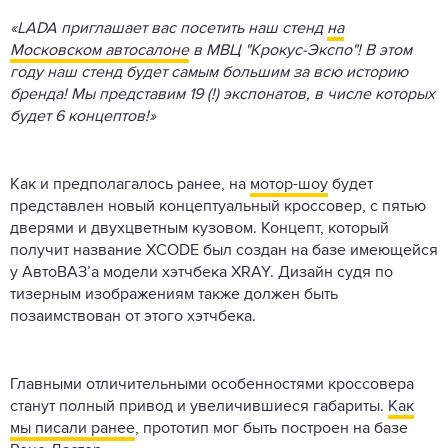
«LADA приглашает ваc посетить наш стенд
на
Московском автосалоне
в МВЦ "Крокус-Экспо"! В этом
году наш стенд будет самым большим за всю историю
бренда! Мы представим 19 (!) экспонатов, в числе которых
будет 6 концептов!»
Как и предполагалось ранее, на
мотор-шоу
будет
представлен новый концептуальный кроссовер, с пятью
дверями и двухцветным кузовом. Концепт, который
получит название XCODE был создан на базе имеющейся
у АвтоВАЗ’а модели хэтчбека XRAY. Дизайн судя по
тизерным изображениям также должен быть
позаимствован от этого хэтчбека.
Главными отличительными особенностями кроссовера
станут полный привод и увеличившиеся габариты.
Как
мы писали ранее
, прототип мог быть построен на базе