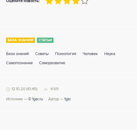
80
1
2
3
4
5
Оцените новость:
БАЗА ЗНАНИЙ
СТАТЬИ
База знаний
Советы
Психология
Человек
Наука
Самопознание
Саморазвитие
12.10.20 (10:45)
4 611
Источник —
© 1gai.ru
Автор —
1gai