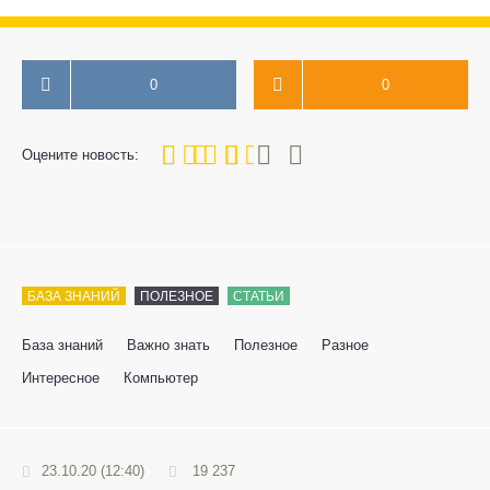
0
0
60
1
2
3
4
5
Оцените новость:
БАЗА ЗНАНИЙ
ПОЛЕЗНОЕ
СТАТЬИ
База знаний
Важно знать
Полезное
Разное
Интересное
Компьютер
23.10.20 (12:40)
19 237