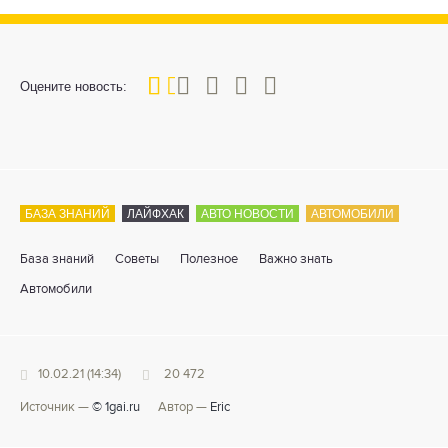
20
1
2
3
4
5
Оцените новость:
БАЗА ЗНАНИЙ
ЛАЙФХАК
АВТО НОВОСТИ
АВТОМОБИЛИ
База знаний
Советы
Полезное
Важно знать
Автомобили
10.02.21 (14:34)
20 472
Источник —
© 1gai.ru
Автор —
Eric