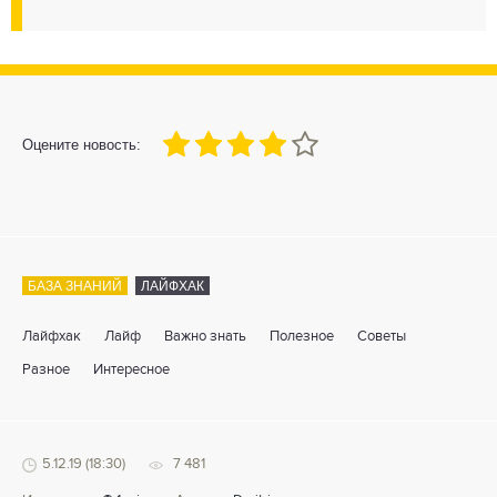
80
1
2
3
4
5
Оцените новость:
БАЗА ЗНАНИЙ
ЛАЙФХАК
Лайфхак
Лайф
Важно знать
Полезное
Советы
Разное
Интересное
5.12.19 (18:30)
7 481