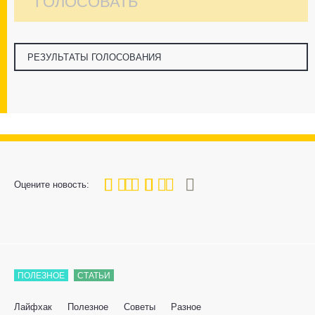
ГОЛОСОВАТЬ
РЕЗУЛЬТАТЫ ГОЛОСОВАНИЯ
80
1
2
3
4
5
Оцените новость:
ПОЛЕЗНОЕ
СТАТЬИ
Лайфхак
Полезное
Советы
Разное