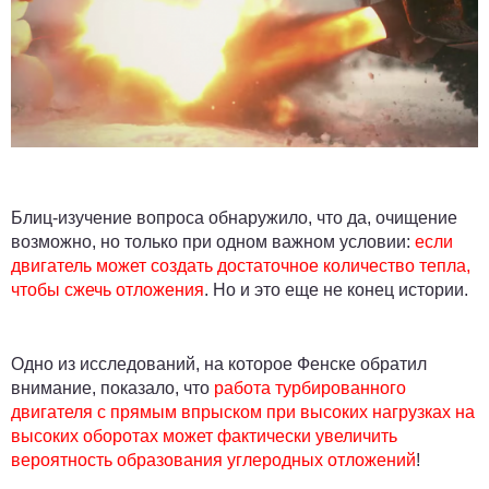
Блиц-изучение вопроса обнаружило, что да, очищение
возможно, но только при одном важном условии:
если
двигатель может создать достаточное количество тепла,
чтобы сжечь отложения
. Но и это еще не конец истории.
Одно из исследований, на которое Фенске обратил
внимание, показало, что
работа турбированного
двигателя с прямым впрыском при высоких нагрузках на
высоких оборотах может фактически увеличить
вероятность образования углеродных отложений
!