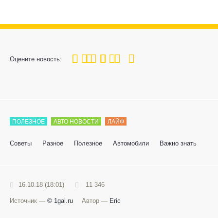
100
1
2
3
4
5
Оцените новость:
ПОЛЕЗНОЕ
АВТО НОВОСТИ
ЛАЙФ
Советы
Разное
Полезное
Автомобили
Важно знать
16.10.18 (18:01)
11 346
Источник —
© 1gai.ru
Автор —
Eric