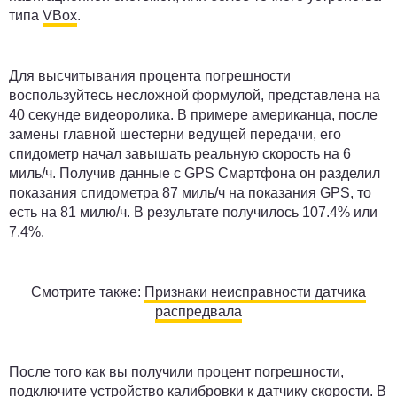
типа
VBox
.
Для высчитывания процента погрешности
воспользуйтесь несложной формулой, представлена на
40 секунде видеоролика. В примере американца, после
замены главной шестерни ведущей передачи, его
спидометр начал завышать реальную скорость на 6
миль/ч. Получив данные с GPS Смартфона он разделил
показания спидометра 87 миль/ч на показания GPS, то
есть на 81 милю/ч. В результате получилось 107.4% или
7.4%.
Смотрите также:
Признаки неисправности датчика
распредвала
После того как вы получили процент погрешности,
подключите устройство калибровки к датчику скорости. В