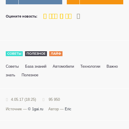
80
1
2
3
4
5
Оцените новость:
СОВЕТЫ
ПОЛЕЗНОЕ
ЛАЙФ
Советы
База знаний
Автомобили
Технологии
Важно
знать
Полезное
4.05.17 (18:25)
95 950
Источник —
© 1gai.ru
Автор —
Eric