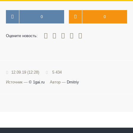
0
0
0
1
2
3
4
5
Оцените новость:
12.09.19 (12:28)
5 434
Источник —
© 1gai.ru
Автор —
Dmitriy