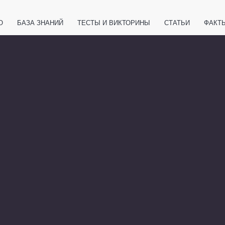
О
БАЗА ЗНАНИЙ
ТЕСТЫ И ВИКТОРИНЫ
СТАТЬИ
ФАКТ
ЕТЫ
ЖИВОТНЫЕ
ПОЛЕЗНО ЗНАТЬ
ЗАКОНОДАТЕЛЬСТВО
НОЛОГИИ