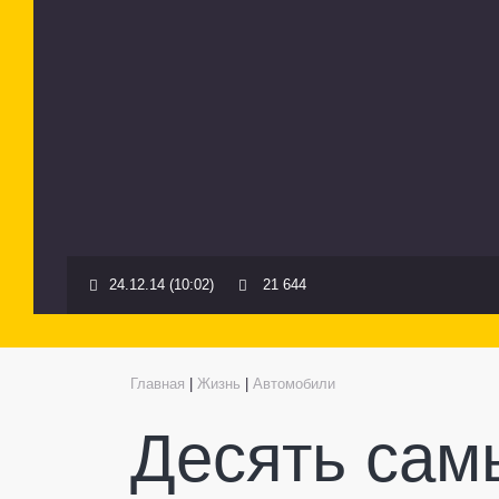
24.12.14 (10:02)
21 644
Главная
|
Жизнь
|
Автомобили
Десять са