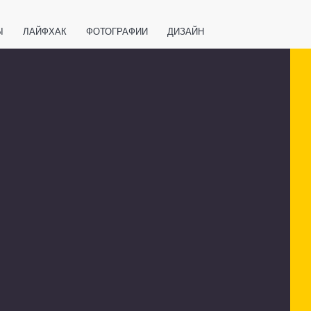
Ы
ЛАЙФХАК
ФОТОГРАФИИ
ДИЗАЙН
ВАЖНО ЗНАТЬ
СПОРТ
СМАРТФОНЫ
ПОЛЕЗНОЕ