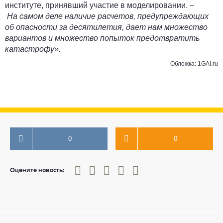
институте, принявший участие в моделировании. –
На самом деле наличие расчетов, предупреждающих
об опасности за десятилетия, дает нам множество
вариантов и множество попыток предотвратить
катастрофу».
Обложка: 1GAI.ru
0
0
0
1
2
3
4
5
Оцените новость: