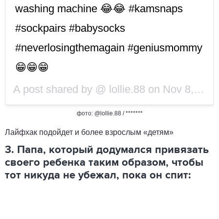
washing machine 😂😂 #kamsnaps
#sockpairs #babysocks
#neverlosingthemagain #geniusmommy
😁😁😁
A post shared by @
lollie.88
on
Nov 8, 2018 at 10:56am PST
фото: @lollie.88 / *******
Лайфхак подойдет и более взрослым «детям»
3. Папа, который додумался привязать
своего ребенка таким образом, чтобы
тот никуда не убежал, пока он спит: