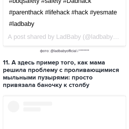
#bbqsafety #safety #Dadhack
#parenthack #lifehack #hack #yesmate
#ladbaby
A post shared by
LadBaby
(@ladbabyofficial) on
фото: @ladbabyofficial / *******
11. А здесь пример того, как мама
решила проблему с проливающимися
мыльными пузырями: просто
привязала баночку к столбу