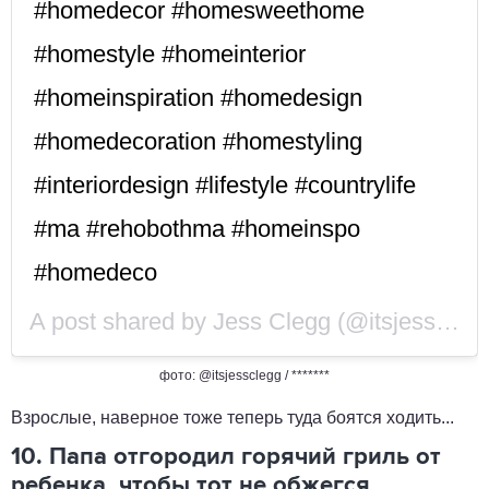
#homedecor #homesweethome
#homestyle #homeinterior
#homeinspiration #homedesign
#homedecoration #homestyling
#interiordesign #lifestyle #countrylife
#ma #rehobothma #homeinspo
#homedeco
A post shared by
Jess Clegg
(@itsjessclegg) on
фото: @itsjessclegg / *******
Взрослые, наверное тоже теперь туда боятся ходить...
10. Папа отгородил горячий гриль от
ребенка, чтобы тот не обжегся