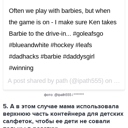
Often we play with barbies, but when
the game is on - I make sure Ken takes
Barbie to the drive-in... #goleafsgo
#blueandwhite #hockey #leafs
#dadhacks #barbie #daddysgirl
#winning
A post shared by
path
(@ipath555) on
Oct 
фото: @ipath555 / *******
5. А в этом случае мама использовала
верхнюю часть контейнера для детских
салфеток, чтобы ее дети не совали