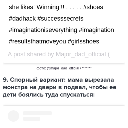
she likes! Winning!!! . . . . . #shoes
#dadhack #successsecrets
#imaginationiseverything #imagination
#resultsthatmoveyou #girlsshoes
A post shared by
Major_dad_official
(@major_dad_official) on
фото: @major_dad_official / *******
9. Спорный вариант: мама вырезала
монстра на двери в подвал, чтобы ее
дети боялись туда спускаться: