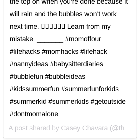
the top on when you’re done because it
will rain and the bubbles won’t work
next time. 🤷🏻‍♀️🤦🏻‍♀️ Learn from my
mistake. _______ #momoffour
#lifehacks #momhacks #lifehack
#nannyideas #babysitterdiaries
#bubblefun #bubbleideas
#kidssummerfun #summerfunforkids
#summerkid #summerkids #getoutside
#dontmomalone
A post shared by
Casey Chavara
(@thechavarastory) on