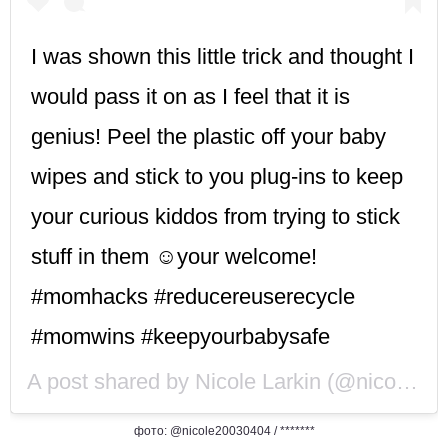
I was shown this little trick and thought I
would pass it on as I feel that it is
genius! Peel the plastic off your baby
wipes and stick to you plug-ins to keep
your curious kiddos from trying to stick
stuff in them ☺️your welcome!
#momhacks #reducereuserecycle
#momwins #keepyourbabysafe
A post shared by
Nicole Larkin
(@nicole20030404) on
фото: @nicole20030404 / *******