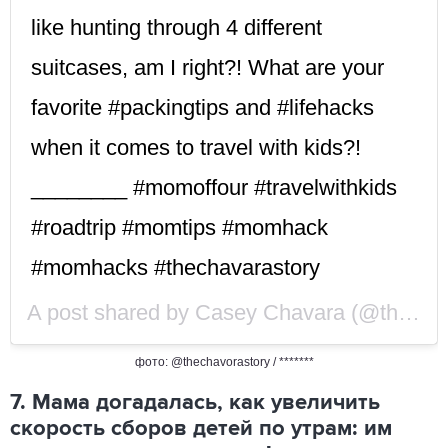
like hunting through 4 different
suitcases, am I right?! What are your
favorite #packingtips and #lifehacks
when it comes to travel with kids?!
________ #momoffour #travelwithkids
#roadtrip #momtips #momhack
#momhacks #thechavarastory
A post shared by
Casey Chavara
(@thechavarastory) on
фото: @thechavorastory / *******
7. Мама догадалась, как увеличить
скорость сборов детей по утрам: им