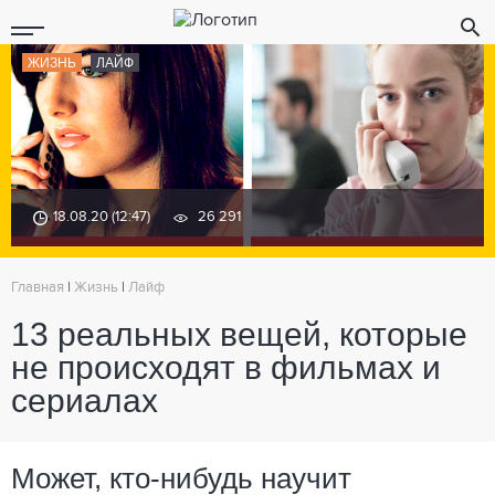
ЖИЗНЬ
ЛАЙФ
18.08.20 (12:47)
26 291
Главная
|
Жизнь
|
Лайф
13 реальных вещей, которые
не происходят в фильмах и
сериалах
Может, кто-нибудь научит