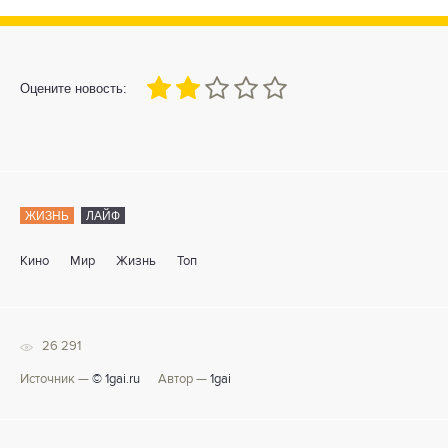
40
1
2
3
4
5
Оцените новость:
ЖИЗНЬ
ЛАЙФ
Кино
Мир
Жизнь
Топ
26 291
Источник —
© 1gai.ru
Автор —
1gai